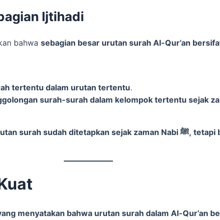
agian Ijtihadi
akan bahwa
sebagian besar urutan surah Al-Qur’an bersifat 
n Nabi ﷺ membaca surah tertentu dalam urutan tertentu
.
dah ditetapkan sejak zaman Nabi ﷺ, tetapi beberapa di antaranya ditata ulang oleh
 Kuat
ang menyatakan bahwa urutan surah dalam Al-Qur’an bersi