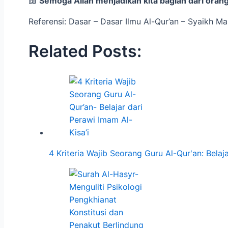
📖
Semoga Allah menjadikan kita bagian dari oran
Referensi: Dasar – Dasar Ilmu Al-Qur’an – Syaikh M
Related Posts:
4 Kriteria Wajib Seorang Guru Al-Qur'an: Belaj