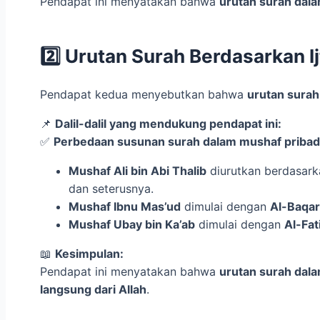
Pendapat ini menyatakan bahwa
2️⃣ Urutan Surah Berdasarkan I
Pendapat kedua menyebutkan bahwa
📌
Dalil-dalil yang mendukung pendapat ini:
✅
Perbedaan susunan surah dalam mushaf pribadi
Mushaf Ali bin Abi Thalib
diurutkan berdasar
dan seterusnya.
Mushaf Ibnu Mas’ud
dimulai dengan
Al-Baqa
Mushaf Ubay bin Ka’ab
dimulai dengan
Al-Fat
📖
Kesimpulan:
Pendapat ini menyatakan bahwa
urutan surah dala
langsung dari Allah
.