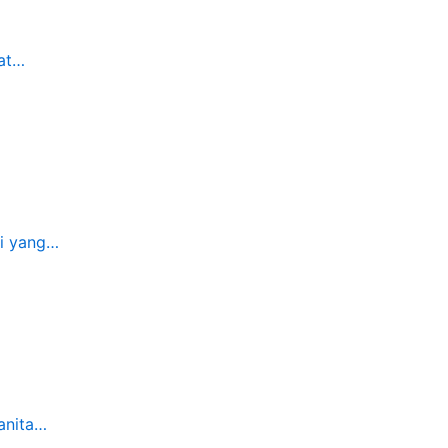
nat…
bi yang…
Wanita…