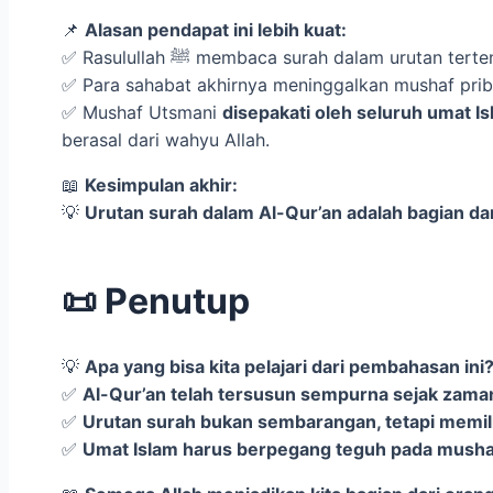
📌
Alasan pendapat ini lebih kuat:
✅ Rasulullah ﷺ membaca surah dalam uruta
✅ Para sahabat akhirnya meninggalkan mushaf prib
✅ Mushaf Utsmani
disepakati oleh seluruh umat 
berasal dari wahyu Allah.
📖
Kesimpulan akhir:
💡
Urutan surah dalam Al-Qur’an adalah bagian dari
📜 Penutup
💡
Apa yang bisa kita pelajari dari pembahasan ini
✅
✅
Urutan surah bukan sembarangan, tetapi memil
✅
Umat Islam harus berpegang teguh pada mushaf