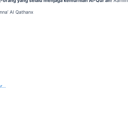
g-orang yang selalu menjaga kemurnian Al-Qur’an!
Aamiin
anna’ Al Qathanx
ar…