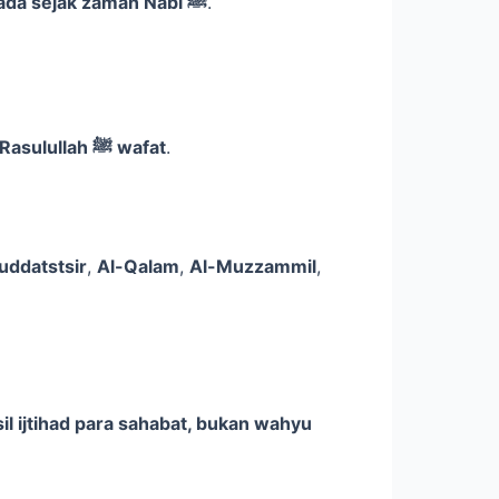
urutan surah dalam Al-Qur’an bersifat tauqifi, tidak boleh diubah, dan telah ada sejak zaman Nabi ﷺ
.
urutan surah dalam Al-Qur’an adalah hasil ijtihad para sahabat setelah Rasulullah ﷺ wafat
.
uddatstsir
,
Al-Qalam
,
Al-Muzzammil
,
l ijtihad para sahabat, bukan wahyu