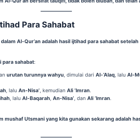
jtihad Para Sahabat
 para sahabat
:
kan
urutan turunnya wahyu
, dimulai dari
Al-‘Alaq
, lalu
Al-M
rah
, lalu
An-Nisa’
, kemudian
Ali ‘Imran
.
ihah
, lalu
Al-Baqarah
,
An-Nisa’
, dan
Ali ‘Imran
.
m mushaf Utsmani yang kita gunakan sekarang adalah hasi