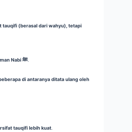
tauqifi (berasal dari wahyu), tetapi
Riwayat dari Ibnu Hajar yang menyebutkan penggolongan surah-surah dalam kelompok tertentu sejak zaman Nabi ﷺ
.
fat tauqifi lebih kuat
.