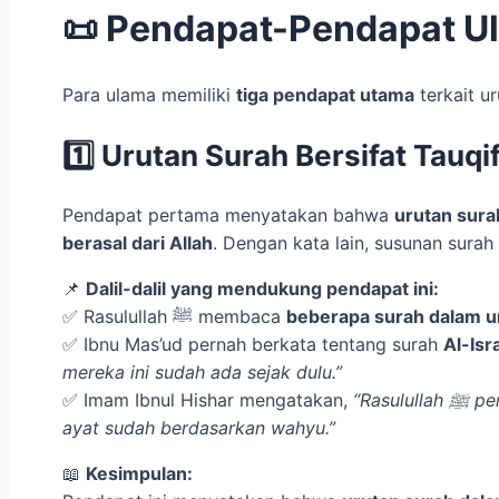
📜 Pendapat-Pendapat Ul
Para ulama memiliki
tiga pendapat utama
terkait u
1️⃣ Urutan Surah Bersifat Tauqi
Pendapat pertama menyatakan bahwa
urutan surah Al-Q
berasal dari Allah
📌
Dalil-dalil yang mendukung pendapat ini:
✅ Rasulullah ﷺ membaca
beberapa surah dalam ur
✅ Ibnu Mas’ud pernah berkata tentang surah
Al-Isr
mereka ini sudah ada sejak dulu.”
✅ Imam Ibnul Hishar mengatakan,
“Rasulullah ﷺ pernah bersabda, ‘Letakkan ayat ini di tempat ini…’ yang menunjukkan bahwa penataan surah dan
ayat sudah berdasarkan wahyu.”
📖
Kesimpulan: