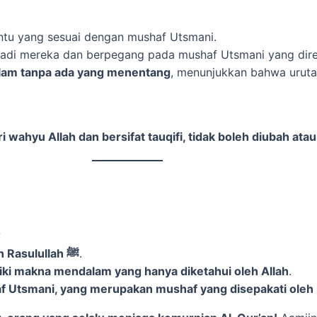
n tertentu yang sesuai dengan mushaf Utsmani.
adi mereka dan berpegang pada mushaf Utsmani yang dires
Islam tanpa ada yang menentang
, menunjukkan bahwa uruta
 wahyu Allah dan bersifat tauqifi, tidak boleh diubah atau
?
Al-Qur’an telah tersusun sempurna sejak zaman Rasulullah ﷺ
.
iki makna mendalam yang hanya diketahui oleh Allah
.
 Utsmani, yang merupakan mushaf yang disepakati oleh 