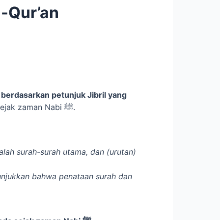
l-Qur’an
. Dengan kata lain, susunan surah dalam mushaf Utsmani yang kita kenal saat ini sudah ada sejak zaman Nabi ﷺ.
alah surah-surah utama, dan (urutan)