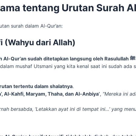
ama tentang Urutan Surah A
rutan surah dalam Al-Qur’an:
fi (Wahyu dari Allah)
ur’an sudah ditetapkan langsung oleh Rasulullah ﷺ berdasarkan petunjuk Jibril yang
utan tertentu dalam shalatnya
.
a’, Al-Kahfi, Maryam, Thaha, dan Al-Anbiya’
,
“Mereka ini ad