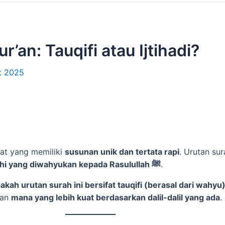
’an: Tauqifi atau Ijtihadi?
t 2025
zat yang memiliki
susunan unik dan tertata rapi
. Urutan su
ketetapan ilahi yang diwahyukan kepada Rasulullah ﷺ
.
akah urutan surah ini bersifat tauqifi (berasal dari wahyu)
dan
mana yang lebih kuat berdasarkan dalil-dalil yang ada
.