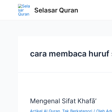
Selasar Quran
cara membaca huruf
Mengenal Sifat Khafā’
Artikel Al Quran
,
Tak Berkategori
/ Oleh
Ad