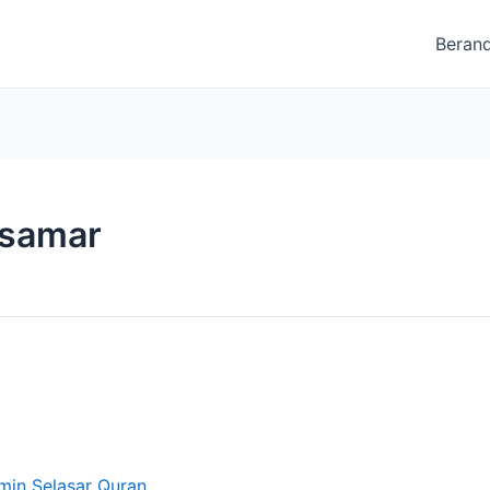
Beran
 samar
min Selasar Quran