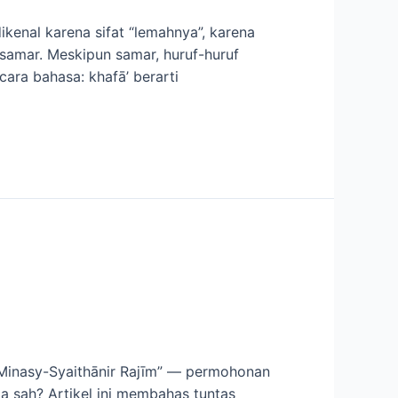
ikenal karena sifat “lemahnya”, karena
cara bahasa: khafā’ berarti
i Minasy-Syaithānir Rajīm” — permohonan
ga sah? Artikel ini membahas tuntas