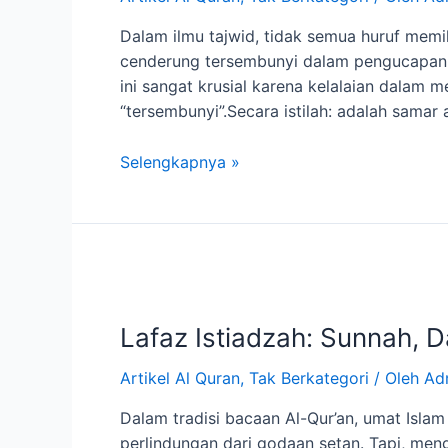
Dalam ilmu tajwid, tidak semua huruf memili
cenderung tersembunyi dalam pengucapan. Sifat ini disebut khafā’ (الخفاء)—artinya: te
ini sangat krusial karena kelalaian dalam m
“tersembunyi”.Secara istilah: adalah samar
Selengkapnya »
Lafaz Istiadzah: Sunnah, D
Artikel Al Quran
,
Tak Berkategori
/ Oleh
Ad
Dalam tradisi bacaan Al-Qur’an, umat Isla
perlindungan dari godaan setan. Tapi, meng