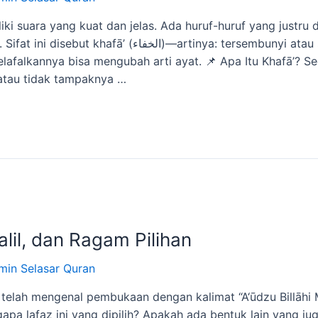
ki suara yang kuat dan jelas. Ada huruf-huruf yang justru d
rsembunyi atau samar. Meskipun samar, huruf-huruf
elafalkannya bisa mengubah arti ayat. 📌 Apa Itu Khafā’? Se
 atau tidak tampaknya …
alil, dan Ragam Pilihan
min Selasar Quran
m telah mengenal pembukaan dengan kalimat “A‘ūdzu Billāh
apa lafaz ini yang dipilih? Apakah ada bentuk lain yang ju