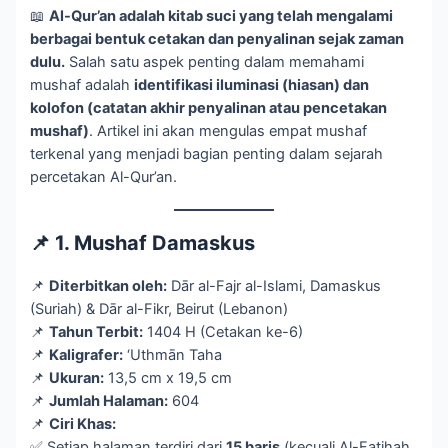
📖
Al-Qur’an adalah kitab suci yang telah mengalami
berbagai bentuk cetakan dan penyalinan sejak zaman
dulu.
Salah satu aspek penting dalam memahami
mushaf adalah
identifikasi iluminasi (hiasan) dan
kolofon (catatan akhir penyalinan atau pencetakan
mushaf)
. Artikel ini akan mengulas empat mushaf
terkenal yang menjadi bagian penting dalam sejarah
percetakan Al-Qur’an.
📌 1. Mushaf Damaskus
📌
Diterbitkan oleh:
Dār al-Fajr al-Islami, Damaskus
(Suriah) & Dār al-Fikr, Beirut (Lebanon)
📌
Tahun Terbit:
1404 H (Cetakan ke-6)
📌
Kaligrafer:
‘Uthmān Taha
📌
Ukuran:
13,5 cm x 19,5 cm
📌
Jumlah Halaman:
604
📌
Ciri Khas:
✅ Setiap halaman terdiri dari
15 baris
(kecuali Al-Fatihah