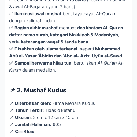
& awal Al-Baqarah yang 7 baris).
✅
Iluminasi awal mushaf
berisi ayat-ayat Al-Qur’an
dengan kaligrafi indah.
✅
Bagian akhir mushaf
memuat
doa khatam Al-Qur’an,
daftar nama surah, kategori Makkiyah & Madaniyah
,
serta
keterangan waqaf & tanda baca
.
✅
Disahkan oleh ulama terkenal
, seperti
Muhammad
Abū al-Yasar ‘Ābidīn dan ‘Abd al-‘Aziz ‘Uyūn al-Sawd
.
✅
Sampul berwarna hijau tua
, bertuliskan
Al-Qur’an Al-
Karim
dalam medalion.
📌 2. Mushaf Kudus
📌
Diterbitkan oleh:
Firma Menara Kudus
📌
Tahun Terbit:
Tidak diketahui
📌
Ukuran:
3 cm x 12 cm x 15 cm
📌
Jumlah Halaman:
605
📌
Ciri Khas: