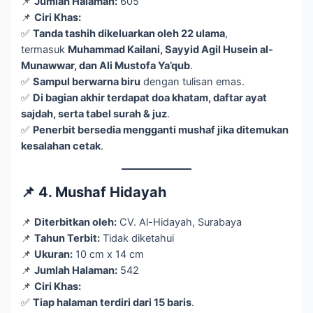
📌
Jumlah Halaman:
605
📌
Ciri Khas:
✅
Tanda tashih dikeluarkan oleh 22 ulama
,
termasuk
Muhammad Kailani, Sayyid Agil Husein al-
Munawwar, dan Ali Mustofa Ya’qub
.
✅
Sampul berwarna biru
dengan tulisan emas.
✅
Di bagian akhir terdapat doa khatam, daftar ayat
sajdah, serta tabel surah & juz
.
✅
Penerbit bersedia mengganti mushaf jika ditemukan
kesalahan cetak
.
📌 4. Mushaf Hidayah
📌
Diterbitkan oleh:
CV. Al-Hidayah, Surabaya
📌
Tahun Terbit:
Tidak diketahui
📌
Ukuran:
10 cm x 14 cm
📌
Jumlah Halaman:
542
📌
Ciri Khas:
✅
Tiap halaman terdiri dari 15 baris
.