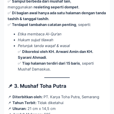
✅
Sampul berbeda dari mushaf lain
,
menggunakan
resleting seperti dompet
.
✅
Di bagian awal hanya ada satu halaman dengan tanda
tashih & tanggal tashih
.
✅
Terdapat tambahan catatan penting
, seperti:
Etika membaca Al-Qur’an
Hukum sujud tilawah
Petunjuk tanda waqaf & wasal
✅
Dikoreksi oleh KH. Arwani Amin dan KH.
Syarani Ahmadi
.
✅
Tiap halaman terdiri dari 15 baris
, seperti
Mushaf Damaskus.
📌 3. Mushaf Toha Putra
📌
Diterbitkan oleh:
PT. Karya Toha Putra, Semarang
📌
Tahun Terbit:
Tidak diketahui
📌
Ukuran:
21 cm x 14,5 cm