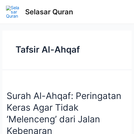
Lewati
ke
Selasar Quran
konten
Tafsir Al-Ahqaf
Surah Al-Ahqaf: Peringatan
Keras Agar Tidak
‘Melenceng’ dari Jalan
Kebenaran