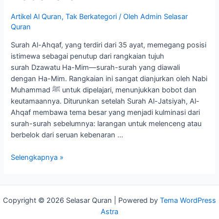
Artikel Al Quran
,
Tak Berkategori
/ Oleh
Admin Selasar
Quran
Surah Al-Ahqaf, yang terdiri dari 35 ayat, memegang posisi
istimewa sebagai penutup dari rangkaian tujuh
surah Dzawatu Ha-Mim—surah-surah yang diawali
dengan Ha-Mim. Rangkaian ini sangat dianjurkan oleh Nabi
Muhammad ﷺ untuk dipelajari, menunjukkan bobot dan
keutamaannya. Diturunkan setelah Surah Al-Jatsiyah, Al-
Ahqaf membawa tema besar yang menjadi kulminasi dari
surah-surah sebelumnya: larangan untuk melenceng atau
berbelok dari seruan kebenaran …
Surah
Selengkapnya »
Al-
Ahqaf:
Peringatan
Copyright © 2026 Selasar Quran | Powered by
Tema WordPress
Keras
Astra
Agar