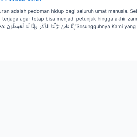
-Qur’an adalah pedoman hidup bagi seluruh umat manusia. S
p terjaga agar tetap bisa menjadi petunjuk hingga akhir zam
terhadap Al-Qur’an, sebagaimana firman-Nya: ِنَّا لَهُ لَحَفِظُوْنَ