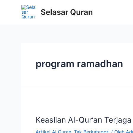
Selasar Quran
program ramadhan
Keaslian Al-Qur’an Terjag
Artikel Al Quran
,
Tak Berkategori
/ Oleh
Ad