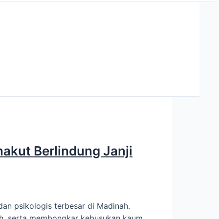
nakut Berlindung Janji
an psikologis terbesar di Madinah.
nah, serta membongkar kebusukan kaum