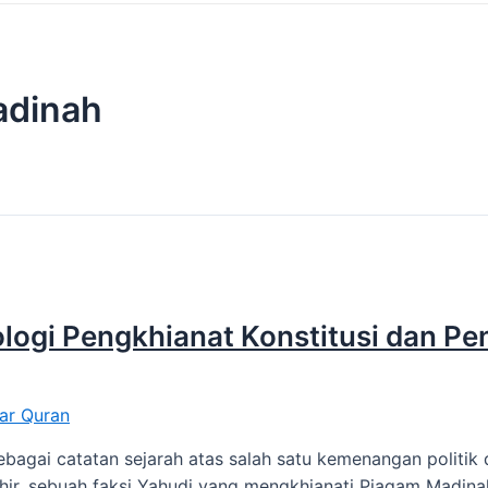
adinah
ologi Pengkhianat Konstitusi dan Pe
ar Quran
bagai catatan sejarah atas salah satu kemenangan politik d
hir, sebuah faksi Yahudi yang mengkhianati Piagam Madi