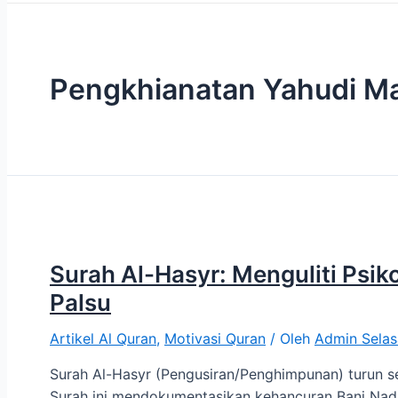
Pengkhianatan Yahudi M
Surah Al-Hasyr: Menguliti Psik
Palsu
Artikel Al Quran
,
Motivasi Quran
/ Oleh
Admin Selas
Surah Al-Hasyr (Pengusiran/Penghimpunan) turun se
Surah ini mendokumentasikan kehancuran Bani Nad