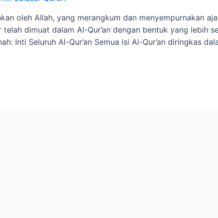
runkan oleh Allah, yang merangkum dan menyempurnakan ajar
bur telah dimuat dalam Al-Qur’an dengan bentuk yang lebih
ah: Inti Seluruh Al-Qur’an Semua isi Al-Qur’an diringkas d