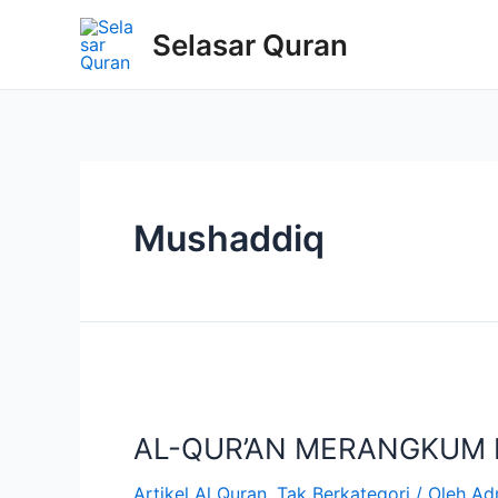
Selasar Quran
Mushaddiq
AL-QUR’AN MERANGKUM I
Artikel Al Quran
,
Tak Berkategori
/ Oleh
Ad