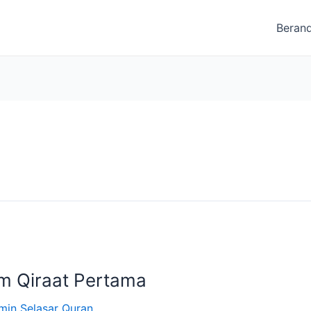
Beran
am Qiraat Pertama
min Selasar Quran