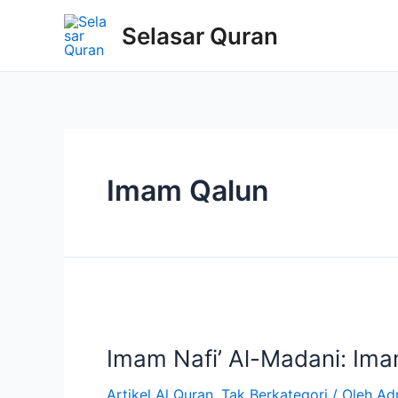
Selasar Quran
Imam Qalun
Imam Nafi’ Al-Madani: Im
Artikel Al Quran
,
Tak Berkategori
/ Oleh
Ad