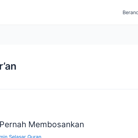
Beran
r’an
k Pernah Membosankan
min Selasar Quran