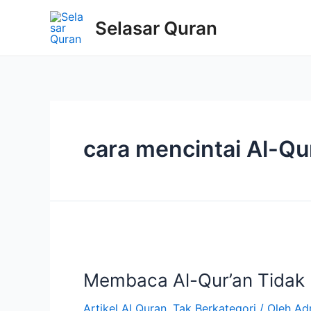
Selasar Quran
cara mencintai Al-Qu
Membaca Al-Qur’an Tida
Artikel Al Quran
,
Tak Berkategori
/ Oleh
Ad