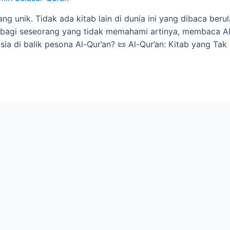
ng unik. Tidak ada kitab lain di dunia ini yang dibaca berul
 bagi seseorang yang tidak memahami artinya, membaca A
a di balik pesona Al-Qur’an? 📜 Al-Qur’an: Kitab yang Ta