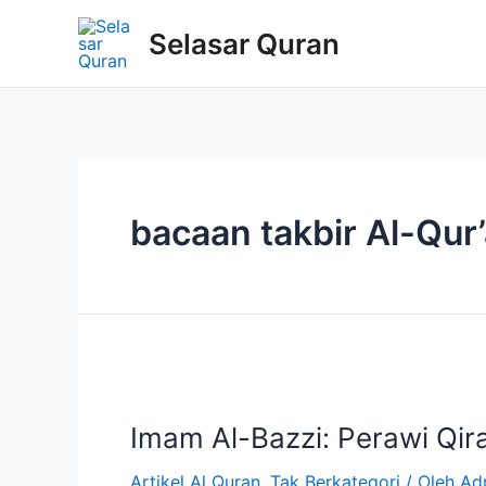
Selasar Quran
bacaan takbir Al-Qur
Imam Al-Bazzi: Perawi Qira
Artikel Al Quran
,
Tak Berkategori
/ Oleh
Ad