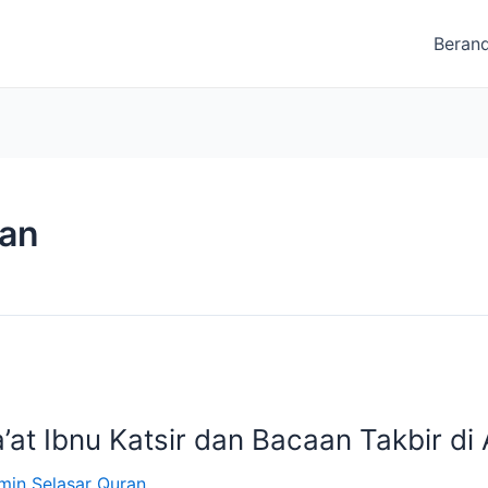
Beran
’an
’at Ibnu Katsir dan Bacaan Takbir di
min Selasar Quran