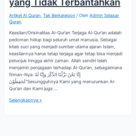
yang Tidak Terbantahkan
Artikel Al Quran
,
Tak Berkategori
/ Oleh
Admin Selasar
Quran
Keaslian/Orisinalitas Al-Qur’an Terjaga Al-Qur’an adalah
pedoman hidup bagi seluruh umat manusia. Sebagai
kitab suci yang menjadi sumber utama ajaran Islam,
keasliannya harus tetap terjaga agar tetap bisa menjadi
petunjuk hingga akhir zaman. Allah sendiri telah
menjamin penjagaan terhadap Al-Qur’an, sebagaimana
firman-Nya: إِنَّا نَحْنُ نَزَّلْنَا الذِّكْرَ وَإِنَّا لَهُ
لَحَفِظُوْنَ“Sesungguhnya Kami yang menurunkan Al-
Qur’an dan Kami juga …
Keaslian
Selengkapnya »
Al-
Qur’an
Terjaga
Selamanya:
Jaminan