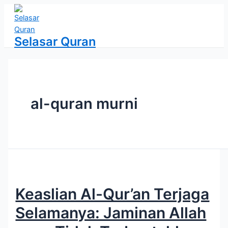
Lewati
ke
konten
Selasar Quran
al-quran murni
Keaslian Al-Qur’an Terjaga
Selamanya: Jaminan Allah