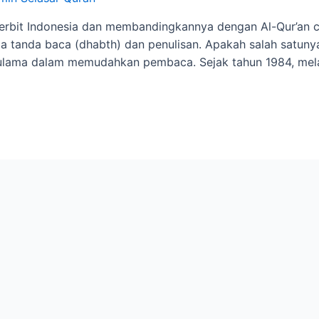
erbit Indonesia dan membandingkannya dengan Al-Qur’an 
anda baca (dhabth) dan penulisan. Apakah salah satunya k
d ulama dalam memudahkan pembaca. Sejak tahun 1984, mel