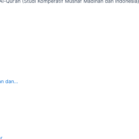
Al-Qur’an (Studi Komperatif Mushaf Madinah dan Indonesia
nan dan…
ar…