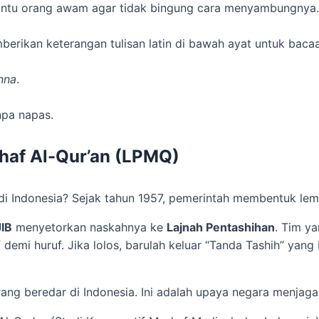
bantu orang awam agar tidak bingung cara menyambungnya.
erikan keterangan tulisan latin di bawah ayat untuk bac
nna
.
npa napas.
haf Al-Qur’an (LPMQ)
di Indonesia? Sejak tahun 1957, pemerintah membentuk le
IB
menyetorkan naskahnya ke
Lajnah Pentashihan
. Tim ya
demi huruf. Jika lolos, barulah keluar “Tanda Tashih” yang 
rang beredar di Indonesia. Ini adalah upaya negara menjaga