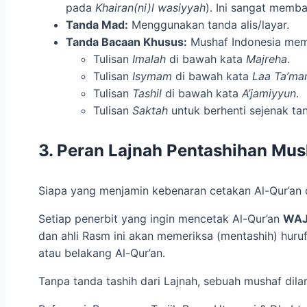
pada
Khairan(ni)l wasiyyah
). Ini sangat mem
Tanda Mad:
Menggunakan tanda alis/layar.
Tanda Bacaan Khusus:
Mushaf Indonesia memb
Tulisan
Imalah
di bawah kata
Majreha
.
Tulisan
Isymam
di bawah kata
Laa Ta’ma
Tulisan
Tashil
di bawah kata
A’jamiyyun
.
Tulisan
Saktah
untuk berhenti sejenak ta
3. Peran Lajnah Pentashihan Mus
Siapa yang menjamin kebenaran cetakan Al-Qur’an 
Setiap penerbit yang ingin mencetak Al-Qur’an
WAJ
dan ahli Rasm ini akan memeriksa (mentashih) huruf 
atau belakang Al-Qur’an.
Tanpa tanda tashih dari Lajnah, sebuah mushaf dila