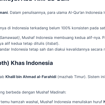
mani
. Dalam penulisannya, para ulama Al-Qur’an Indonesia
ya di Indonesia terkadang belum 100% konsisten pada satu
-Samawaat)
, Mushaf Indonesia membuang kedua alif-nya. Pa
 alif kedua tetap ditulis (
itsbat
).
andar Indonesia tetap sah dan diakui kevalidannya secara 
bth) Khas Indonesia
hab
Khalil bin Ahmad al-Farahidi
(mazhab Timur). Sistem ini
yang berbeda dengan Mushaf Madinah:
rtemu hamzah washal, Mushaf Indonesia menuliskan huruf