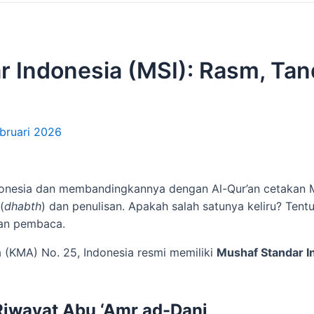
 Indonesia (MSI): Rasm, Tan
bruari 2026
donesia dan membandingkannya dengan Al-Qur’an cetakan 
(
dhabth
) dan penulisan. Apakah salah satunya keliru? Tent
kan pembaca.
 (KMA) No. 25, Indonesia resmi memiliki
Mushaf Standar I
 Riwayat Abu ‘Amr ad-Dani