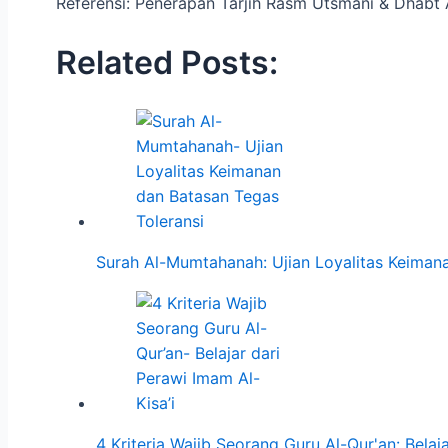
Referensi: Penerapan Tarjih Rasm Utsmani & Dhabt 
Related Posts:
Surah Al-Mumtahanah: Ujian Loyalitas Keima
4 Kriteria Wajib Seorang Guru Al-Qur'an: Belaj