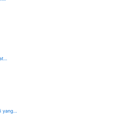
nat…
bi yang…