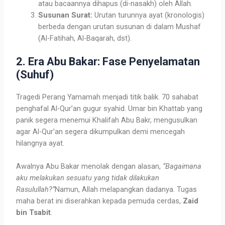
atau bacaannya dihapus (di-nasakh) oleh Allah.
Susunan Surat:
Urutan turunnya ayat (kronologis)
berbeda dengan urutan susunan di dalam Mushaf
(Al-Fatihah, Al-Baqarah, dst).
2. Era Abu Bakar: Fase Penyelamatan
(Suhuf)
Tragedi Perang Yamamah menjadi titik balik. 70 sahabat
penghafal Al-Qur’an gugur syahid. Umar bin Khattab yang
panik segera menemui Khalifah Abu Bakr, mengusulkan
agar Al-Qur’an segera dikumpulkan demi mencegah
hilangnya ayat.
Awalnya Abu Bakar menolak dengan alasan,
“Bagaimana
aku melakukan sesuatu yang tidak dilakukan
Rasulullah?”
Namun, Allah melapangkan dadanya. Tugas
maha berat ini diserahkan kepada pemuda cerdas,
Zaid
bin Tsabit
.