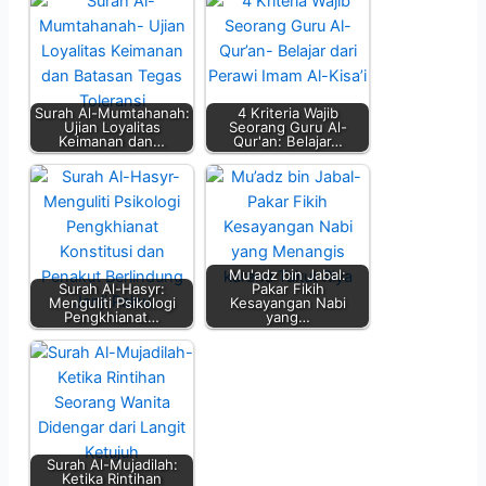
Surah Al-Mumtahanah:
4 Kriteria Wajib
Ujian Loyalitas
Seorang Guru Al-
Keimanan dan…
Qur'an: Belajar…
Mu'adz bin Jabal:
Surah Al-Hasyr:
Pakar Fikih
Menguliti Psikologi
Kesayangan Nabi
Pengkhianat…
yang…
Surah Al-Mujadilah:
Ketika Rintihan