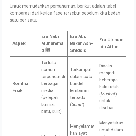
Untuk memudahkan pemahaman, berikut adalah tabel
komparasi dari ketiga fase tersebut sebelum kita bedah
satu per satu:
Era Nabi
Era Abu
Era Utsman
Aspek
Muhamma
Bakar Ash-
bin Affan
d ﷺ
Shiddiq
Tertulis
Disalin
namun
Terkumpul
menjadi
terpencar di
dalam satu
beberapa
Kondisi
berbagai
bundel
buku utuh
Fisik
media
lembaran
(
Mushaf
)
(pelepah
terpadu
untuk
kurma,
(
Suhuf
).
disebar.
batu, kulit).
Menyatukan
Menyelamat
umat dalam
kan ayat