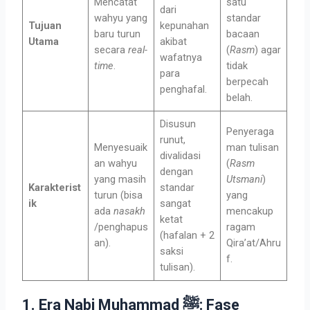
Mencatat
satu
dari
wahyu yang
standar
Tujuan
kepunahan
baru turun
bacaan
Utama
akibat
secara
real-
(
Rasm
) agar
wafatnya
time
.
tidak
para
berpecah
penghafal.
belah.
Disusun
Penyeraga
runut,
Menyesuaik
man tulisan
divalidasi
an wahyu
(
Rasm
dengan
yang masih
Utsmani
)
Karakterist
standar
turun (bisa
yang
ik
sangat
ada
nasakh
mencakup
ketat
/penghapus
ragam
(hafalan + 2
an).
Qira’at/Ahru
saksi
f.
tulisan).
1. Era Nabi Muhammad ﷺ: Fase