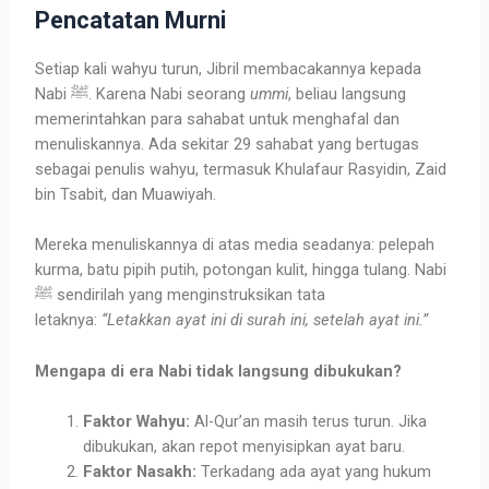
Pencatatan Murni
Setiap kali wahyu turun, Jibril membacakannya kepada
Nabi ﷺ. Karena Nabi seorang
ummi
, beliau langsung
memerintahkan para sahabat untuk menghafal dan
menuliskannya. Ada sekitar 29 sahabat yang bertugas
sebagai penulis wahyu, termasuk Khulafaur Rasyidin, Zaid
bin Tsabit, dan Muawiyah.
Mereka menuliskannya di atas media seadanya: pelepah
kurma, batu pipih putih, potongan kulit, hingga tulang. Nabi
ﷺ sendirilah yang menginstruksikan tata
letaknya:
“Letakkan ayat ini di surah ini, setelah ayat ini.”
Mengapa di era Nabi tidak langsung dibukukan?
Faktor Wahyu:
Al-Qur’an masih terus turun. Jika
dibukukan, akan repot menyisipkan ayat baru.
Faktor Nasakh:
Terkadang ada ayat yang hukum