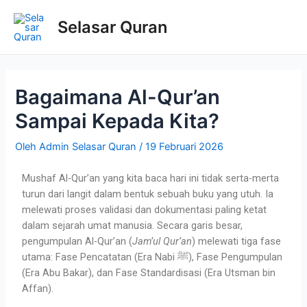
Selasar Quran
Bagaimana Al-Qur’an
Sampai Kepada Kita?
Oleh
Admin Selasar Quran
/
19 Februari 2026
Mushaf Al-Qur’an yang kita baca hari ini tidak serta-merta
turun dari langit dalam bentuk sebuah buku yang utuh. Ia
melewati proses validasi dan dokumentasi paling ketat
dalam sejarah umat manusia. Secara garis besar,
pengumpulan Al-Qur’an (
Jam’ul Qur’an
) melewati tiga fase
utama: Fase Pencatatan (Era Nabi ﷺ), Fase Pengumpulan
(Era Abu Bakar), dan Fase Standardisasi (Era Utsman bin
Affan).