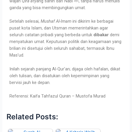
wajah
Qira’at
yang sahih dari Nabi ﷺ, tanpa harus menulis
ganda yang bisa membingungkan umat.
Setelah selesai,
Mushaf Al-Imam
ini dikirim ke berbagai
pusat kota Islam, dan Utsman memerintahkan agar
seluruh catatan pribadi yang berbeda untuk
dibakar
demi
menyatukan umat. Keputusan politik dan keagamaan yang
brilian ini disetujui oleh seluruh sahabat, termasuk Ibnu
Mas’ud.
Inilah sejarah panjang Al-Qur’an; dijaga oleh hafalan, diikat
oleh tulisan, dan disatukan oleh kepemimpinan yang
bervisi jauh ke depan.
Referensi: Kaifa Tahfazul Quran – Mustofa Murad
Related Posts: