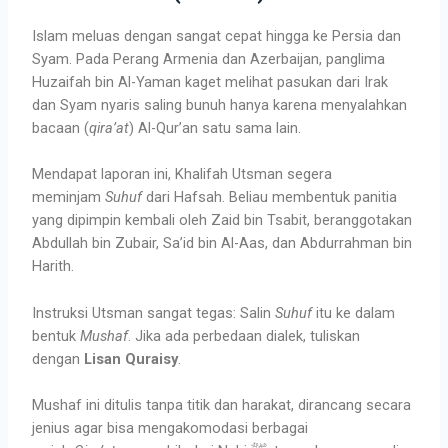
Islam meluas dengan sangat cepat hingga ke Persia dan
Syam. Pada Perang Armenia dan Azerbaijan, panglima
Huzaifah bin Al-Yaman kaget melihat pasukan dari Irak
dan Syam nyaris saling bunuh hanya karena menyalahkan
bacaan (
qira’at
) Al-Qur’an satu sama lain.
Mendapat laporan ini, Khalifah Utsman segera
meminjam
Suhuf
dari Hafsah. Beliau membentuk panitia
yang dipimpin kembali oleh Zaid bin Tsabit, beranggotakan
Abdullah bin Zubair, Sa’id bin Al-Aas, dan Abdurrahman bin
Harith.
Instruksi Utsman sangat tegas: Salin
Suhuf
itu ke dalam
bentuk
Mushaf
. Jika ada perbedaan dialek, tuliskan
dengan
Lisan Quraisy
.
Mushaf ini ditulis tanpa titik dan harakat, dirancang secara
jenius agar bisa mengakomodasi berbagai