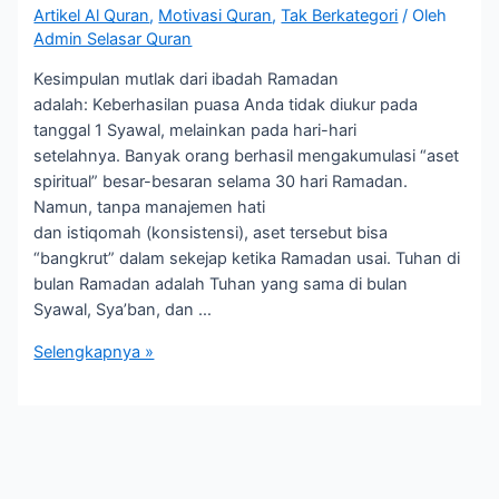
Artikel Al Quran
,
Motivasi Quran
,
Tak Berkategori
/ Oleh
Admin Selasar Quran
Kesimpulan mutlak dari ibadah Ramadan
adalah: Keberhasilan puasa Anda tidak diukur pada
tanggal 1 Syawal, melainkan pada hari-hari
setelahnya. Banyak orang berhasil mengakumulasi “aset
spiritual” besar-besaran selama 30 hari Ramadan.
Namun, tanpa manajemen hati
dan istiqomah (konsistensi), aset tersebut bisa
“bangkrut” dalam sekejap ketika Ramadan usai. Tuhan di
bulan Ramadan adalah Tuhan yang sama di bulan
Syawal, Sya’ban, dan …
Ada
Selengkapnya »
Apa
Setelah
Ramadan?