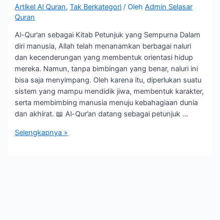
Artikel Al Quran
,
Tak Berkategori
/ Oleh
Admin Selasar
Quran
Al-Qur’an sebagai Kitab Petunjuk yang Sempurna Dalam
diri manusia, Allah telah menanamkan berbagai naluri
dan kecenderungan yang membentuk orientasi hidup
mereka. Namun, tanpa bimbingan yang benar, naluri ini
bisa saja menyimpang. Oleh karena itu, diperlukan suatu
sistem yang mampu mendidik jiwa, membentuk karakter,
serta membimbing manusia menuju kebahagiaan dunia
dan akhirat. 📖 Al-Qur’an datang sebagai petunjuk …
Kemukjizatan
Selengkapnya »
Syariat
dalam
Al-
Qur’an