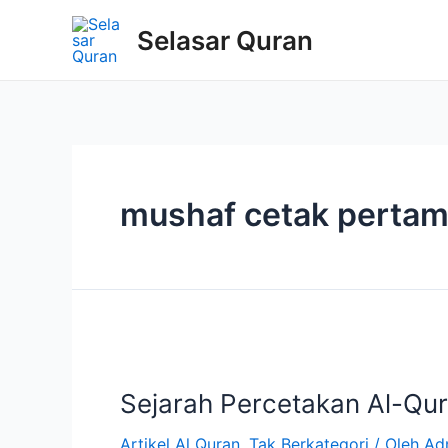
Selasar Quran
mushaf cetak perta
Sejarah Percetakan Al-Qur
Artikel Al Quran
,
Tak Berkategori
/ Oleh
Ad