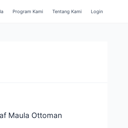
da
Program Kami
Tentang Kami
Login
haf Maula Ottoman