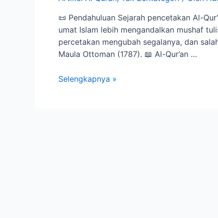
📜 Pendahuluan Sejarah pencetakan Al-Qur’
umat Islam lebih mengandalkan mushaf tul
percetakan mengubah segalanya, dan salah 
Maula Ottoman (1787). 📖 Al-Qur’an …
Selengkapnya »