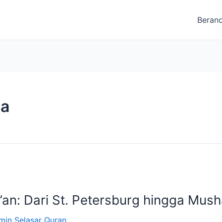
Beran
ma
’an: Dari St. Petersburg hingga Mus
min Selasar Quran