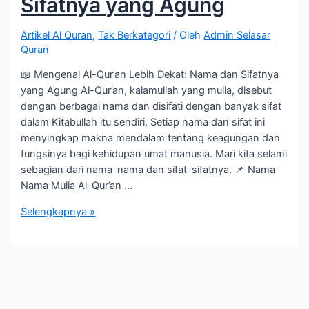
Sifatnya yang Agung
Artikel Al Quran
,
Tak Berkategori
/ Oleh
Admin Selasar
Quran
📖 Mengenal Al-Qur’an Lebih Dekat: Nama dan Sifatnya
yang Agung Al-Qur’an, kalamullah yang mulia, disebut
dengan berbagai nama dan disifati dengan banyak sifat
dalam Kitabullah itu sendiri. Setiap nama dan sifat ini
menyingkap makna mendalam tentang keagungan dan
fungsinya bagi kehidupan umat manusia. Mari kita selami
sebagian dari nama-nama dan sifat-sifatnya. 📌 Nama-
Nama Mulia Al-Qur’an …
📖
Selengkapnya »
Mengenal
Al-
Qur’an
Lebih
Dekat:
Nama