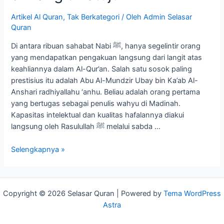
Artikel Al Quran
,
Tak Berkategori
/ Oleh
Admin Selasar
Quran
Di antara ribuan sahabat Nabi ﷺ, hanya segelintir orang
yang mendapatkan pengakuan langsung dari langit atas
keahliannya dalam Al-Qur’an. Salah satu sosok paling
prestisius itu adalah Abu Al-Mundzir Ubay bin Ka’ab Al-
Anshari radhiyallahu ‘anhu. Beliau adalah orang pertama
yang bertugas sebagai penulis wahyu di Madinah.
Kapasitas intelektual dan kualitas hafalannya diakui
langsung oleh Rasulullah ﷺ melalui sabda …
Selengkapnya »
Copyright © 2026 Selasar Quran | Powered by
Tema WordPress
Astra