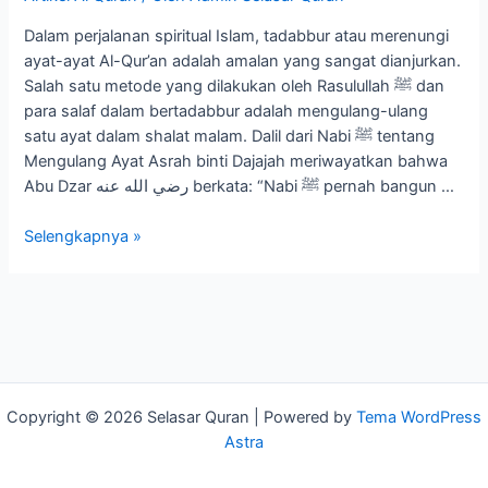
Dalam perjalanan spiritual Islam, tadabbur atau merenungi
ayat-ayat Al-Qur’an adalah amalan yang sangat dianjurkan.
Salah satu metode yang dilakukan oleh Rasulullah ﷺ dan
para salaf dalam bertadabbur adalah mengulang-ulang
satu ayat dalam shalat malam. Dalil dari Nabi ﷺ tentang
Mengulang Ayat Asrah binti Dajajah meriwayatkan bahwa
Abu Dzar رضي الله عنه berkata: “Nabi ﷺ pernah bangun …
Selengkapnya »
Copyright © 2026 Selasar Quran | Powered by
Tema WordPress
Astra