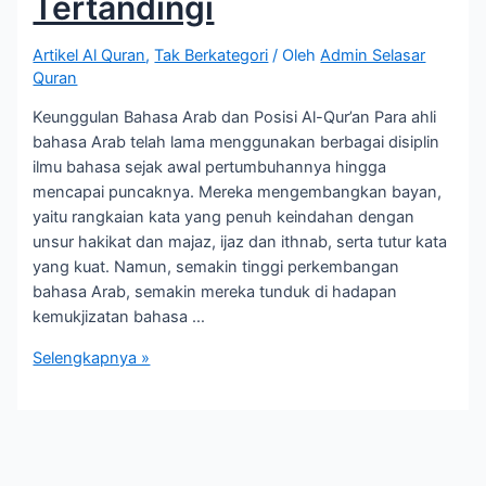
Tertandingi
Artikel Al Quran
,
Tak Berkategori
/ Oleh
Admin Selasar
Quran
Keunggulan Bahasa Arab dan Posisi Al-Qur’an Para ahli
bahasa Arab telah lama menggunakan berbagai disiplin
ilmu bahasa sejak awal pertumbuhannya hingga
mencapai puncaknya. Mereka mengembangkan bayan,
yaitu rangkaian kata yang penuh keindahan dengan
unsur hakikat dan majaz, ijaz dan ithnab, serta tutur kata
yang kuat. Namun, semakin tinggi perkembangan
bahasa Arab, semakin mereka tunduk di hadapan
kemukjizatan bahasa …
Bahasa
Selengkapnya »
Al-
Qur’an:
Keindahan
yang
Tak